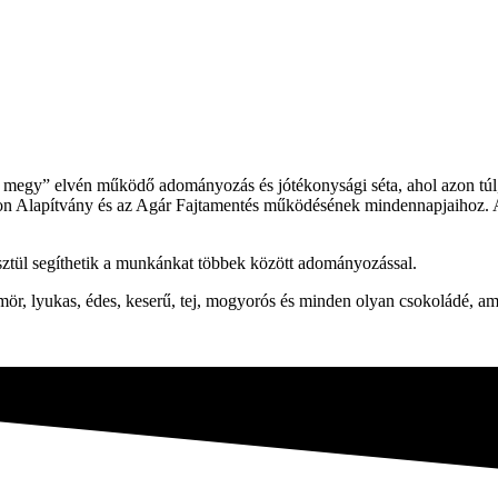
ra megy” elvén működő adományozás és jótékonysági séta, ahol azon túl,
hon Alapítvány és az Agár Fajtamentés működésének mindennapjaihoz. A sé
sztül segíthetik a munkánkat többek között adományozással.
mör, lyukas, édes, keserű, tej, mogyorós és minden olyan csokoládé, am