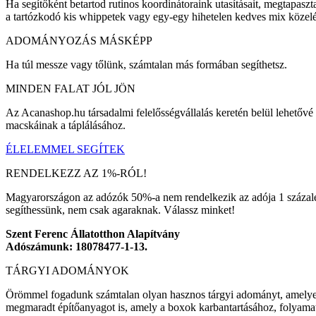
Ha segítőként betartod rutinos koordinátoraink utasításait, megtapaszt
a tartózkodó kis whippetek vagy egy-egy hihetelen kedves mix közeléb
ADOMÁNYOZÁS MÁSKÉPP
Ha túl messze vagy tőlünk, számtalan más formában segíthetsz.
MINDEN FALAT JÓL JÖN
Az Acanashop.hu társadalmi felelősségvállalás keretén belül lehetővé
macskáinak a táplálásához.
ÉLELEMMEL SEGÍTEK
RENDELKEZZ AZ 1%-RÓL!
Magyarországon az adózók 50%-a nem rendelkezik az adója 1 százaléká
segíthessünk, nem csak agaraknak. Válassz minket!
Szent Ferenc Állatotthon Alapítvány
Adószámunk: 18078477-1-13.
TÁRGYI ADOMÁNYOK
Örömmel fogadunk számtalan olyan hasznos tárgyi adományt, amelyet foly
megmaradt építőanyagot is, amely a boxok karbantartásához, folyamato