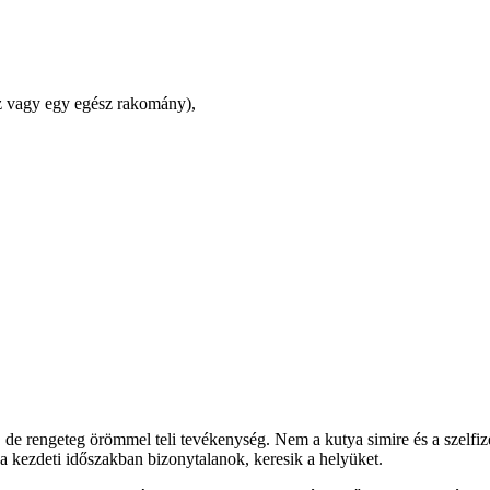
esz vagy egy egész rakomány),
e rengeteg örömmel teli tevékenység. Nem a kutya simire és a szelfizés
 a kezdeti időszakban bizonytalanok, keresik a helyüket.