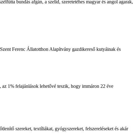
szélfútta bundás afgán, a szelíd, szeretetéhes magyar és angol agarak,
a Szent Ferenc Állatotthon Alapítvány gazdikereső kutyáinak és
, az 1% felajánlások lehetővé teszik, hogy immáron 22 éve
enítő szereket, textíliákat, gyógyszereket, felszereléseket és akár