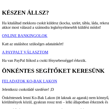
KÉSZEN ÁLLSZ?
Ha kitaláltad mekkora csokit küldesz (kocka, szelet, tábla, láda, rek
akkor most válaszd a számodra legkényelmesebb küldési módot!
ONLINE BANKINGOLOK
Katt az utaláshoz szükséges adatainkért!
A PAYPALT VÁLASZTOM
Ha van PayPal fiókod a csoki fénysebességgel érkezik.
ÖNKÉNTES SEGÍTŐKET KERESÜNK
FELADATOK KO-BAK LAKON
Jelentkezz csokoládé szedésre! ;D
Önkéntesnek lenni Ko-Bak Lakon (itt laknak az agarak) nem könnyű, d
körülmények közül, gyakran rossz testi – lelki állapotban érkeznek és