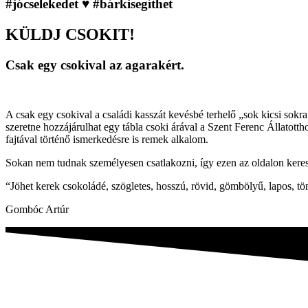
#jócselekedet ♥ #bárkisegíthet
KÜLDJ CSOKIT!
Csak egy csokival az agarakért.
A csak egy csokival a családi kasszát kevésbé terhelő „sok kicsi sok
szeretne hozzájárulhat egy tábla csoki árával a Szent Ferenc Állatott
fajtával történő ismerkedésre is remek alkalom.
Sokan nem tudnak személyesen csatlakozni, így ezen az oldalon kere
“Jöhet kerek csokoládé, szögletes, hosszú, rövid, gömbölyű, lapos, tö
Gombóc Artúr