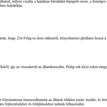
alhatod, milyen csodás a hatalmas birodalmi lépegető orosz, a fenséges 
en feltöltődni.
 tette, hogy 254 Ft/kg-os áron otthonról, kényelmesen járulhass hozzá 
ról, így az visszakerül az államkasszába. Pedig sok kicsi sokra megy
amatosan hasznosíthatunk az állatok ellátása során: tisztító- és fertőtl
s fejlesztésekhez és felújításokhoz tudunk felhasználni.