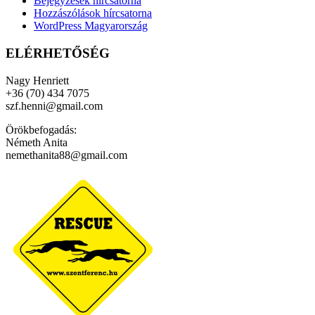
Bejegyzések hírcsatorna
Hozzászólások hírcsatorna
WordPress Magyarország
ELÉRHETŐSÉG
Nagy Henriett
+36 (70) 434 7075
szf.henni@gmail.com
Örökbefogadás:
Németh Anita
nemethanita88@gmail.com