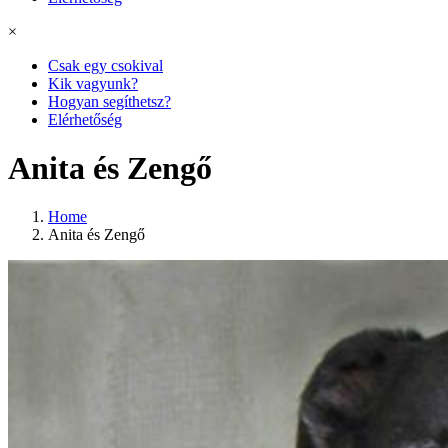
×
Csak egy csokival
Kik vagyunk?
Hogyan segíthetsz?
Elérhetőség
Anita és Zengő
Home
Anita és Zengő