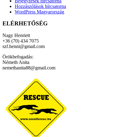
Bejegyzések hírcsatorna
Hozzászólások hírcsatorna
WordPress Magyarország
ELÉRHETŐSÉG
Nagy Henriett
+36 (70) 434 7075
szf.henni@gmail.com
Örökbefogadás:
Németh Anita
nemethanita88@gmail.com