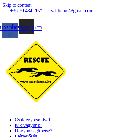
Skip to content
+36 70 434 7075
szf.henni@gmail.com
acebook-
Instagram
f
Csak egy csokival
Kik vagyunk?
Hogyan segíthetsz?
Elérhetőség