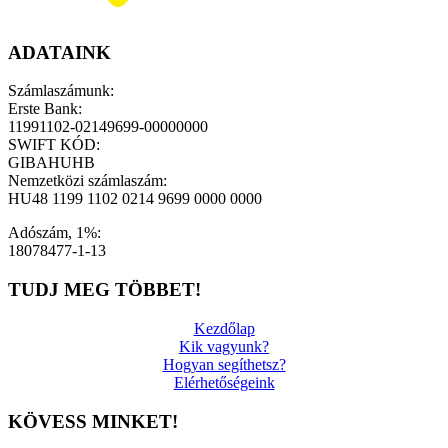
ADATAINK
Számlaszámunk:
Erste Bank:
11991102-02149699-00000000
SWIFT KÓD:
GIBAHUHB
Nemzetközi számlaszám:
HU48 1199 1102 0214 9699 0000 0000
Adószám, 1%:
18078477-1-13
TUDJ MEG TÖBBET!
Kezdőlap
Kik vagyunk?
Hogyan segíthetsz?
Elérhetőségeink
KÖVESS MINKET!