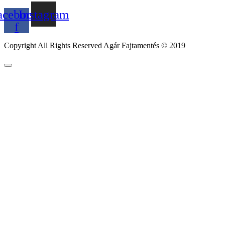
acebook-
Instagram
f
Copyright All Rights Reserved Agár Fajtamentés © 2019